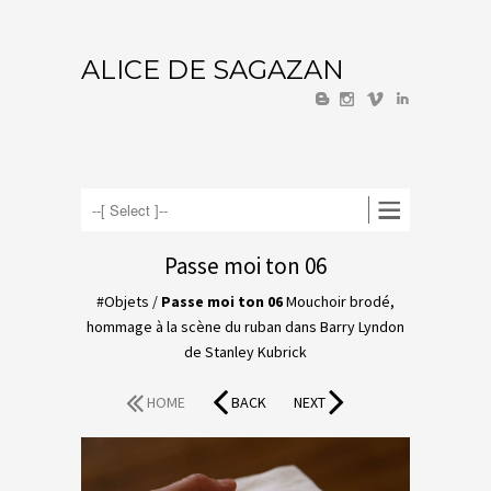
ALICE DE SAGAZAN
U
V
I
Passe moi ton 06
#Objets
/
Passe moi ton 06
Mouchoir brodé,
hommage à la scène du ruban dans Barry Lyndon
de Stanley Kubrick
HOME
BACK
NEXT